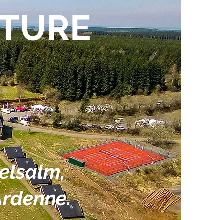
ITURE
ielsalm,
Ardenne.