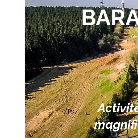
BARA
Activit
magnifi