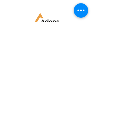
La Station - Baraque de Fraiture
Baraque de Fraiture 6, B - 6690 Vielsalm
+32 (0)80 41 88 78
info@la-station.be
© 2023 La Station Baraque de Fraiture.