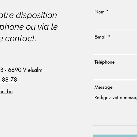
Nom
re disposition
éphone ou via le
e contact.
E-mail
Téléphone
 B - 6690 Vielsalm
1 88 78
Message
ion.be